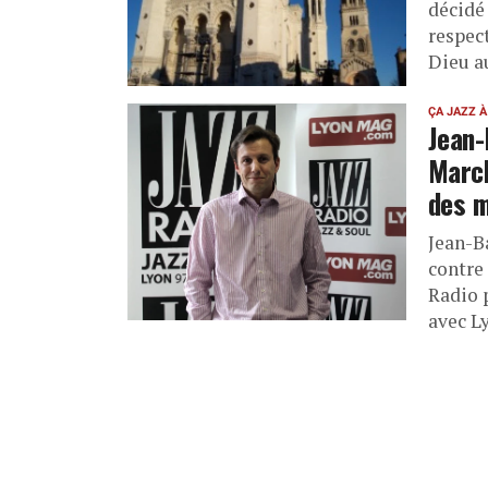
décidé
respect
Dieu a
ÇA JAZZ À
Jean-
March
des m
Jean-B
contre 
Radio 
avec L