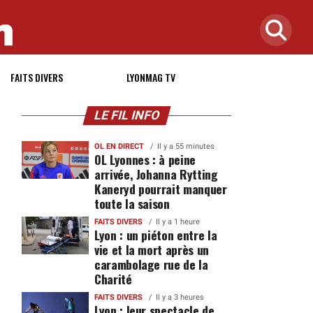
FAITS DIVERS
LYONMAG TV
LE FIL INFO
OL EN DIRECT
Il y a 55 minutes
OL Lyonnes : à peine
arrivée, Johanna Rytting
Kaneryd pourrait manquer
toute la saison
FAITS DIVERS
Il y a 1 heure
Lyon : un piéton entre la
vie et la mort après un
carambolage rue de la
Charité
FAITS DIVERS
Il y a 3 heures
Lyon : leur spectacle de