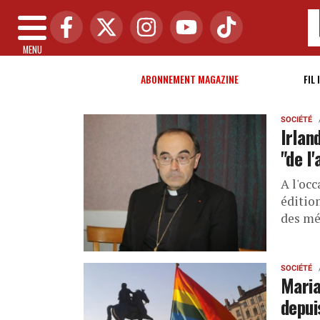
MENU
ABONNEMENT MAGAZINE
FIL 
SOCIÉTÉ
Irlan
"de l
A l'occ
édition
des mé
SOCIÉTÉ
Maria
depui