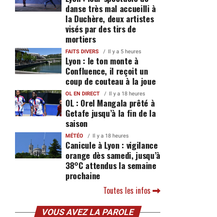
danse très mal accueilli à
la Duchère, deux artistes
visés par des tirs de
mortiers
FAITS DIVERS
Il y a 5 heures
Lyon : le ton monte à
Confluence, il reçoit un
coup de couteau à la joue
OL EN DIRECT
Il y a 18 heures
OL : Orel Mangala prêté à
Getafe jusqu’à la fin de la
saison
MÉTÉO
Il y a 18 heures
Canicule à Lyon : vigilance
orange dès samedi, jusqu’à
38°C attendus la semaine
prochaine
Toutes les infos
VOUS AVEZ LA PAROLE