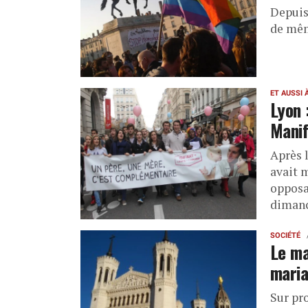
Depuis 
de mêm
ET AUSSI 
Lyon 
Manif
Après 
avait m
opposa
dimanch
SOCIÉTÉ
Le ma
mari
Sur pro