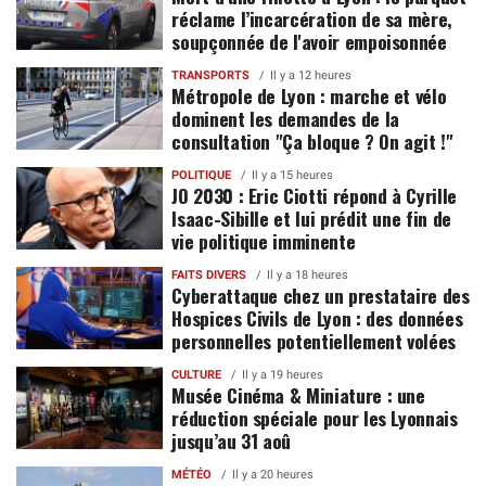
réclame l’incarcération de sa mère,
soupçonnée de l'avoir empoisonnée
TRANSPORTS
Il y a 12 heures
Métropole de Lyon : marche et vélo
dominent les demandes de la
consultation "Ça bloque ? On agit !"
POLITIQUE
Il y a 15 heures
JO 2030 : Eric Ciotti répond à Cyrille
Isaac-Sibille et lui prédit une fin de
vie politique imminente
FAITS DIVERS
Il y a 18 heures
Cyberattaque chez un prestataire des
Hospices Civils de Lyon : des données
personnelles potentiellement volées
CULTURE
Il y a 19 heures
Musée Cinéma & Miniature : une
réduction spéciale pour les Lyonnais
jusqu’au 31 aoû
MÉTÉO
Il y a 20 heures