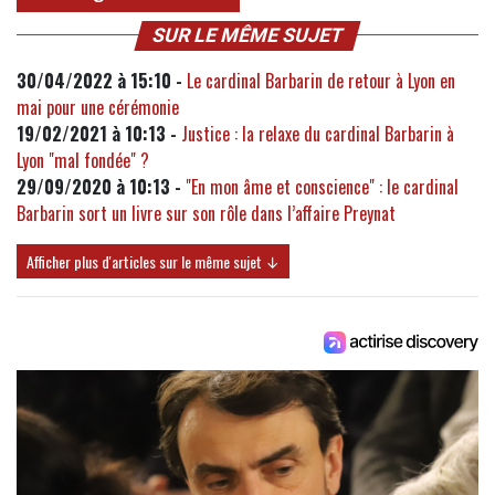
SUR LE MÊME SUJET
30/04/2022 à 15:10 -
Le cardinal Barbarin de retour à Lyon en
mai pour une cérémonie
19/02/2021 à 10:13 -
Justice : la relaxe du cardinal Barbarin à
Lyon "mal fondée" ?
29/09/2020 à 10:13 -
"En mon âme et conscience" : le cardinal
Barbarin sort un livre sur son rôle dans l’affaire Preynat
Afficher plus d'articles sur le même sujet ↓