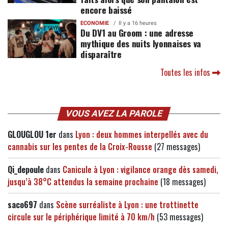
encore baissé
ECONOMIE
Il y a 16 heures
Du DV1 au Groom : une adresse
mythique des nuits lyonnaises va
disparaître
Toutes les infos
VOUS AVEZ LA PAROLE
GLOUGLOU 1er
dans
Lyon : deux hommes interpellés avec du
cannabis sur les pentes de la Croix-Rousse
(27 messages)
Qi_depoule
dans
Canicule à Lyon : vigilance orange dès samedi,
jusqu’à 38°C attendus la semaine prochaine
(18 messages)
saco697
dans
Scène surréaliste à Lyon : une trottinette
circule sur le périphérique limité à 70 km/h
(53 messages)