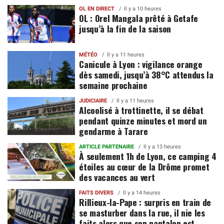
OL EN DIRECT
Il y a 10 heures
OL : Orel Mangala prêté à Getafe
jusqu’à la fin de la saison
MÉTÉO
Il y a 11 heures
Canicule à Lyon : vigilance orange
dès samedi, jusqu’à 38°C attendus la
semaine prochaine
JUDICIAIRE
Il y a 11 heures
Alcoolisé à trottinette, il se débat
pendant quinze minutes et mord un
gendarme à Tarare
ARTICLE PARTENAIRE
Il y a 13 heures
À seulement 1h de Lyon, ce camping 4
étoiles au cœur de la Drôme promet
des vacances au vert
FAITS DIVERS
Il y a 14 heures
Rillieux-la-Pape : surpris en train de
se masturber dans la rue, il nie les
faits alors que son pantalon est