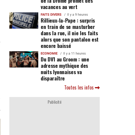
de la Drôme promet des
vacances au vert
FAITS DIVERS
Il y a 9 heures
Rillieux-la-Pape : surpris
en train de se masturber
dans la rue, il nie les faits
alors que son pantalon est
encore baissé
ECONOMIE
Il y a 11 heures
Du DV1 au Groom : une
adresse mythique des
nuits lyonnaises va
disparaître
Toutes les infos
Publicité