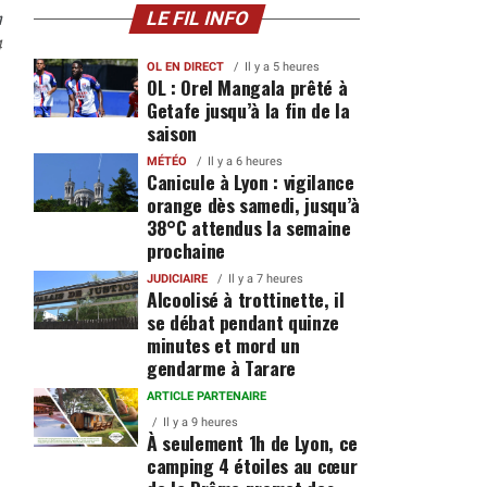
n
LE FIL INFO
4
OL EN DIRECT
Il y a 5 heures
OL : Orel Mangala prêté à
Getafe jusqu’à la fin de la
saison
MÉTÉO
Il y a 6 heures
Canicule à Lyon : vigilance
orange dès samedi, jusqu’à
38°C attendus la semaine
prochaine
JUDICIAIRE
Il y a 7 heures
Alcoolisé à trottinette, il
se débat pendant quinze
minutes et mord un
gendarme à Tarare
ARTICLE PARTENAIRE
Il y a 9 heures
À seulement 1h de Lyon, ce
camping 4 étoiles au cœur