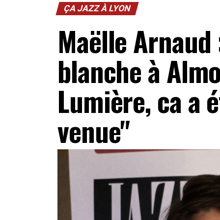
ÇA JAZZ À LYON
Maëlle Arnaud 
blanche à Almo
Lumière, ca a é
venue"