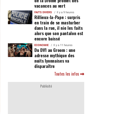
de la Drôme promet des
vacances au vert
FAITS DIVERS
Il y a 9 heures
Rillieux-la-Pape : surpris
en train de se masturber
dans la rue, il nie les faits
alors que son pantalon est
encore baissé
ECONOMIE
Il y a 11 heures
Du DV1 au Groom : une
adresse mythique des
nuits lyonnaises va
disparaître
Toutes les infos
Publicité