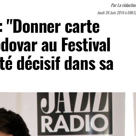
Par
La rédactio
Jeudi 26 Juin 2014 à 08h1
: "Donner carte
dovar au Festival
té décisif dans sa