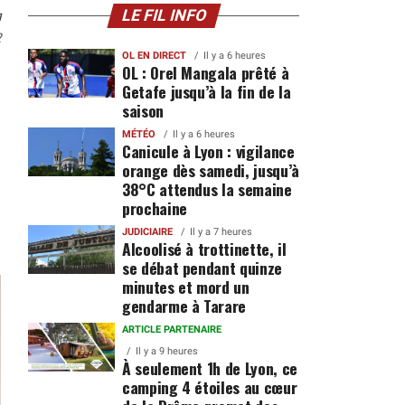
n
LE FIL INFO
2
OL EN DIRECT
Il y a 6 heures
OL : Orel Mangala prêté à
Getafe jusqu’à la fin de la
saison
MÉTÉO
Il y a 6 heures
Canicule à Lyon : vigilance
orange dès samedi, jusqu’à
38°C attendus la semaine
prochaine
JUDICIAIRE
Il y a 7 heures
Alcoolisé à trottinette, il
se débat pendant quinze
minutes et mord un
gendarme à Tarare
ARTICLE PARTENAIRE
Il y a 9 heures
À seulement 1h de Lyon, ce
camping 4 étoiles au cœur