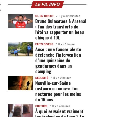
n
LE FIL INFO
2
OL EN DIRECT
Il y a 42 minutes
Bruno Guimaraes à Arsenal
: l'un des transferts de
l'été va rapporter un beau
chèque à l'OL
FAITS DIVERS
Il y a 1 heure
Anse : une fausse alerte
déclenche l’intervention
d’une quinzaine de
gendarmes dans un
camping
SÉCURITÉ
Il y a 2 heures
Neuville-sur-Saône
instaure un couvre-feu
nocturne pour les moins
de 16 ans
CULTURE
Il y a 4 heures
À quoi servaient vraiment
les traboules de Lyon ? La