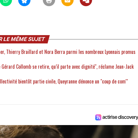
R LE MÊME SUJET
der, Thierry Braillard et Nora Berra parmi les nombreux Lyonnais promus
e Gérard Collomb se retire, qu’il parte avec dignité", réclame Jean-Jack
ollectivité bientôt partie civile, Queyranne dénonce un "coup de com'"