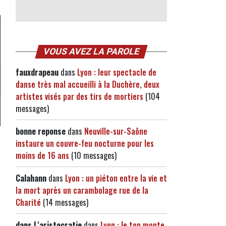
VOUS AVEZ LA PAROLE
fauxdrapeau
dans
Lyon : leur spectacle de
danse très mal accueilli à la Duchère, deux
artistes visés par des tirs de mortiers
(104
messages)
bonne reponse
dans
Neuville-sur-Saône
instaure un couvre-feu nocturne pour les
moins de 16 ans
(10 messages)
Calahann
dans
Lyon : un piéton entre la vie et
la mort après un carambolage rue de la
Charité
(14 messages)
dans l 'aristocratie
dans
Lyon : le ton monte