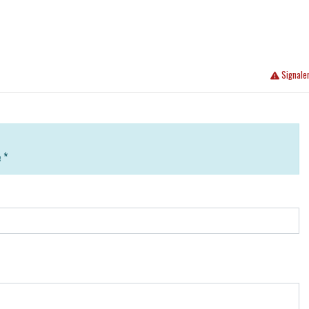
Signale
e
*