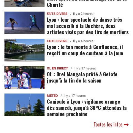
Charité
FAITS DIVERS
Il y a 2 heures
Lyon : leur spectacle de danse très
mal accueilli à la Duchère, deux
artistes visés par des tirs de mortiers
FAITS DIVERS
Il y a 4 heures
Lyon : le ton monte à Confluence, il
reçoit un coup de couteau à la joue
OL EN DIRECT
Il y a 17 heures
OL : Orel Mangala prêté à Getafe
jusqu’à la fin de la saison
MÉTÉO
Il y a 17 heures
Canicule à Lyon : vigilance orange
dès samedi, jusqu’à 38°C attendus la
semaine prochaine
Toutes les infos