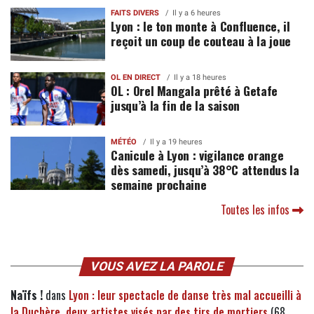
FAITS DIVERS
Il y a 6 heures
Lyon : le ton monte à Confluence, il
reçoit un coup de couteau à la joue
OL EN DIRECT
Il y a 18 heures
OL : Orel Mangala prêté à Getafe
jusqu’à la fin de la saison
MÉTÉO
Il y a 19 heures
Canicule à Lyon : vigilance orange
dès samedi, jusqu’à 38°C attendus la
semaine prochaine
Toutes les infos
VOUS AVEZ LA PAROLE
Naïfs !
dans
Lyon : leur spectacle de danse très mal accueilli à
la Duchère, deux artistes visés par des tirs de mortiers
(68