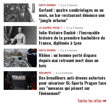
FAITS DIVERS
Il y a 2 heures
Gerland : quatre cambriolages en un
mois, un bar-restaurant dénonce une
"jungle urbaine"
LE SAVIEZ-VOUS ?
Il y a 3 heures
Julie-Victoire Daubié : l’incroyable
histoire de la première bachelière de
France, diplômée à Lyon
FAITS DIVERS
Il y a 5 heures
Rhône : un homme porté disparu
depuis mai retrouvé mort dans un
bois
SÉCURITÉ
Il y a 6 heures
Des brouilleurs anti-drones autorisés
pour sécuriser OL-Sparta Prague face
aux "menaces qui pèsent sur
l'évènement"
Toutes les infos