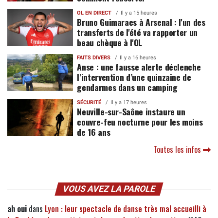
OL EN DIRECT
Il y a 15 heures
Bruno Guimaraes à Arsenal : l'un des
transferts de l'été va rapporter un
beau chèque à l'OL
FAITS DIVERS
Il y a 16 heures
Anse : une fausse alerte déclenche
l’intervention d’une quinzaine de
gendarmes dans un camping
SÉCURITÉ
Il y a 17 heures
Neuville-sur-Saône instaure un
couvre-feu nocturne pour les moins
de 16 ans
Toutes les infos
VOUS AVEZ LA PAROLE
ah oui
dans
Lyon : leur spectacle de danse très mal accueilli à