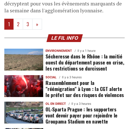
décryptent pour vous les évènements marquants de
la semaine dans l'agglomération lyonnaise.
(current)
1
2
3
»
LE FIL INFO
ENVIRONNEMENT
Il y a 1 heure
Sécheresse dans le Rhône : la moitié
ouest du département passe en crise,
les restrictions se durcissent
SOCIAL
Il y a 3 heures
Rassemblement pour la
"réémigration" à Lyon : la CGT alerte
le préfet sur des risques de violences
OL EN DIRECT
Il y a 3 heures
OL-Sparta Prague : les supporters
vont devoir payer pour rejoindre le
Groupama Stadium en navette