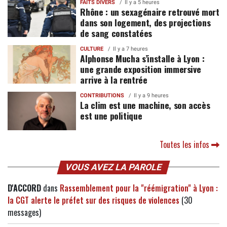
FAITS DIVERS
Il y a 5 heures
Rhône : un sexagénaire retrouvé mort
dans son logement, des projections
de sang constatées
CULTURE
Il y a 7 heures
Alphonse Mucha s’installe à Lyon :
une grande exposition immersive
arrive à la rentrée
CONTRIBUTIONS
Il y a 9 heures
La clim est une machine, son accès
est une politique
Toutes les infos
VOUS AVEZ LA PAROLE
D'ACCORD
dans
Rassemblement pour la "réémigration" à Lyon :
la CGT alerte le préfet sur des risques de violences
(30
messages)