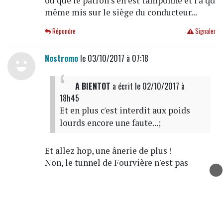
ou que le patron s'en est tamponné et l'a qd
même mis sur le siège du conducteur...
Répondre
Signaler
Nostromo
le 03/10/2017 à 07:18
A BIENTOT
a écrit
le 02/10/2017 à
18h45
Et en plus c'est interdit aux poids
lourds encore une faute...;
Et allez hop, une ânerie de plus !
Non, le tunnel de Fourvière n'est pas
interdit aux poids lourds. Vous avez le
droit de vous renseigner avant d'écrire
n'importe quoi.
Pour ce qui est du chauffeur, ça relève de la
faute lourde et donc du licenciement