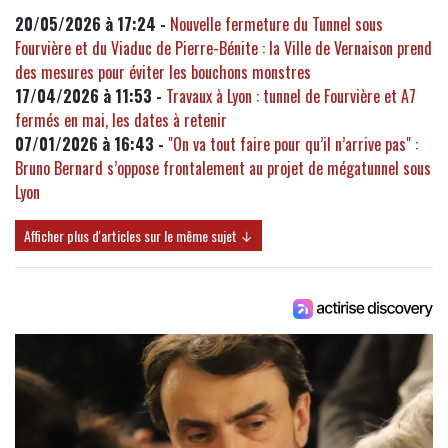
20/05/2026 à 17:24 -
Nouvelle fermeture du Tunnel sous
Fourvière et du Viaduc de Pierre-Bénite : la Ville de Vernaison prend
des mesures pour éviter les bouchons monstres
17/04/2026 à 11:53 -
Travaux à Lyon : tunnel de Fourvière et A7
fermés en mai, les dates à retenir
07/01/2026 à 16:43 -
"On va tout faire pour qu’il n’arrive pas" :
Bruno Bernard s’oppose frontalement au projet de mégatunnel sous
Lyon
Afficher plus d'articles sur le même sujet ↓