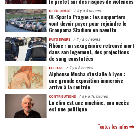
le préfet sur des risques de violences
Il y a 4 heures
OL EN DIRECT
OL-Sparta Prague : les supporters
vont devoir payer pour rejoindre le
Groupama Stadium en navette
Il y a 6 heures
FAITS DIVERS
Rhône : un sexagénaire retrouvé mort
dans son logement, des projections
de sang constatées
Il y a 8 heures
CULTURE
Alphonse Mucha s’installe à Lyon :
une grande exposition immersive
arrive à la rentrée
Il y a 10 heures
CONTRIBUTIONS
La clim est une machine, son accès
est une politique
Toutes les infos