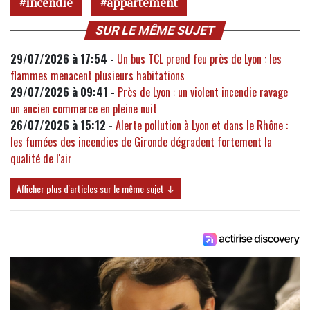
incendie
appartement
SUR LE MÊME SUJET
29/07/2026 à 17:54 -
Un bus TCL prend feu près de Lyon : les
flammes menacent plusieurs habitations
29/07/2026 à 09:41 -
Près de Lyon : un violent incendie ravage
un ancien commerce en pleine nuit
26/07/2026 à 15:12 -
Alerte pollution à Lyon et dans le Rhône :
les fumées des incendies de Gironde dégradent fortement la
qualité de l'air
Afficher plus d'articles sur le même sujet ↓