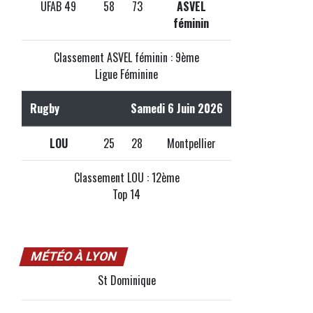
UFAB 49
58
73
ASVEL
féminin
Classement ASVEL féminin : 9ème
Ligue Féminine
Rugby
Samedi 6 Juin 2026
LOU
25
28
Montpellier
Classement LOU : 12ème
Top 14
MÉTÉO À LYON
St Dominique