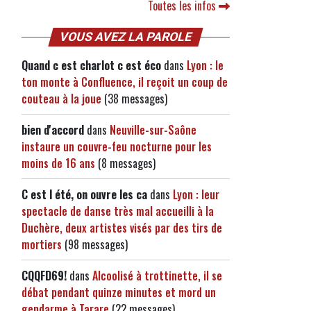
Toutes les infos
VOUS AVEZ LA PAROLE
Quand c est charlot c est éco
dans
Lyon : le
ton monte à Confluence, il reçoit un coup de
couteau à la joue
(38 messages)
bien d'accord
dans
Neuville-sur-Saône
instaure un couvre-feu nocturne pour les
moins de 16 ans
(8 messages)
C est l été, on ouvre les ca
dans
Lyon : leur
spectacle de danse très mal accueilli à la
Duchère, deux artistes visés par des tirs de
mortiers
(98 messages)
CQQFD69!
dans
Alcoolisé à trottinette, il se
débat pendant quinze minutes et mord un
gendarme à Tarare
(22 messages)