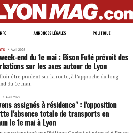
INFO
ANNONCES LÉGALES
POLITIQUE
RTS
Avril 2026
week-end du 1e mai : Bison Futé prévoit des
rbations sur les axes autour de Lyon
alloir être prudent sur la route, à l’approche du long
nd du 1e mai.
Avril 2022
yens assignés à résidence" : l'opposition
tte l'absence totale de transports en
n le 1e mai à Lyon
n courrier signé par Philippe Cochet et adressé à Bruno