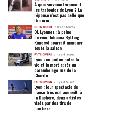
À quoi servaient vraiment
les traboules de Lyon ? La
réponse n’est pas celle que
l’on croit
OL EN DIRECT
Il y a 6 heures
OL Lyonnes : à peine
arrivée, Johanna Rytting
Kaneryd pourrait manquer
toute la saison
FAITS DIVERS
Il y a 6 heures
Lyon : un piéton entre la
vie et la mort après un
carambolage rue de la
Charité
FAITS DIVERS
Il y a 8 heures
Lyon : leur spectacle de
danse très mal accueilli à
la Duchère, deux artistes
visés par des tirs de
mortiers