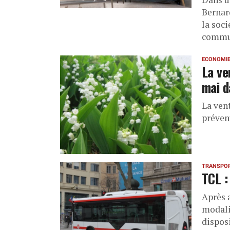
Bernar
la soci
commun
ECONOMI
La ve
mai d
La ven
préven
TRANSPO
TCL :
Après a
modali
disposi