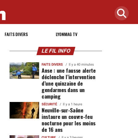
FAITS DIVERS
LYONMAG TV
LE FIL INFO
FAITS DIVERS
Il y a 40 minutes
Anse : une fausse alerte
déclenche l’intervention
d’une quinzaine de
gendarmes dans un
camping
SÉCURITÉ
Il y a 1 heure
Neuville-sur-Saône
instaure un couvre-feu
nocturne pour les moins
de 16 ans
CULTURE
Il y a 3 heures