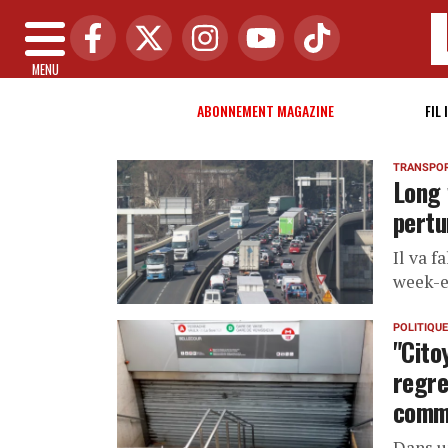
MENU
ABONNEMENT MAGAZINE
FIL 
TRANSPO
Long 
pertu
Il va f
week-e
POLITIQUE
"Cito
regre
commu
Dans u