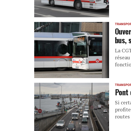
TRANSPO
Ouver
bus, 
La CGT
réseau
foncti
TRANSPO
Pont 
Si cer
profit
routes