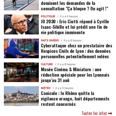
dominent les demandes de la
consultation "Ça bloque ? On agit !"
POLITIQUE
Il y a 4 heures
JO 2030 : Eric Ciotti répond à Cyrille
Isaac-Sibille et lui prédit une fin de
vie politique imminente
FAITS DIVERS
Il y a 8 heures
Cyberattaque chez un prestataire des
Hospices Civils de Lyon : des données
personnelles potentiellement volées
CULTURE
Il y a 8 heures
Musée Cinéma & Miniature : une
réduction spéciale pour les Lyonnais
jusqu’au 31 aoû
MÉTÉO
Il y a 9 heures
Canicule : le Rhône quitte la
vigilance orange, huit départements
restent concernés
Toutes les infos