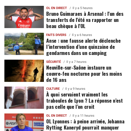
OL EN DIRECT
Il y a 5 heures
Bruno Guimaraes à Arsenal : l'un des
transferts de l'été va rapporter un
beau chèque à l'OL
FAITS DIVERS
Il y a 6 heures
Anse : une fausse alerte déclenche
l’intervention d’une quinzaine de
gendarmes dans un camping
SÉCURITÉ
Il y a 7 heures
Neuville-sur-Saône instaure un
couvre-feu nocturne pour les moins
de 16 ans
CULTURE
Il y a 9 heures
À quoi servaient vraiment les
traboules de Lyon ? La réponse n’est
pas celle que l’on croit
OL EN DIRECT
Il y a 11 heures
OL Lyonnes : à peine arrivée, Johanna
Rytting Kaneryd pourrait manquer