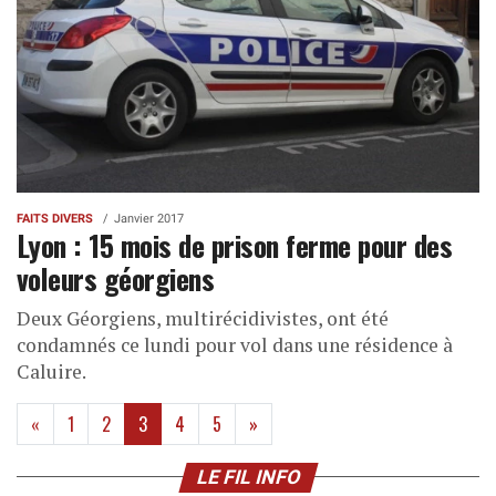
FAITS DIVERS
Janvier 2017
Lyon : 15 mois de prison ferme pour des
voleurs géorgiens
Deux Géorgiens, multirécidivistes, ont été
condamnés ce lundi pour vol dans une résidence à
Caluire.
(current)
«
1
2
3
4
5
»
LE FIL INFO