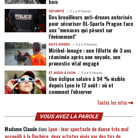
bois
SÉCURITÉ
Il y a 4 heures
Des brouilleurs anti-drones autorisés
pour sécuriser OL-Sparta Prague face
aux "menaces qui pèsent sur
l'évènement"
FAITS DIVERS
Il y a 5 heures
Miribel-Jonage : une fillette de 3 ans
réanimée après une noyade, son
pronostic vital engagé
ET AUSSI À LYON
Il y a 6 heures
Une éclipse solaire à 94 % visible
depuis Lyon le 12 août : où et
comment l’observer
Toutes les infos
VOUS AVEZ LA PAROLE
Madame Claude
dans
Lyon : leur spectacle de danse très mal
accueilli à la Duchère, deux artistes visés par des tirs de