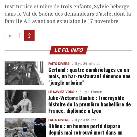
Institutrice et mère de trois enfants, Sylvie héberge
dans le Val de Saône des demandeurs d’asile, dont la
famille Ali avant son expulsion le 17 novembre.
(current)
«
1
2
LE FIL INFO
FAITS DIVERS
Il y a 24 minutes
Gerland : quatre cambriolages en un
mois, un bar-restaurant dénonce une
"jungle urbaine"
LE SAVIEZ-VOUS ?
Il y a 1 heure
Julie-Victoire Daubié : l’incroyable
histoire de la première bachelière de
France, diplômée à Lyon
FAITS DIVERS
Il y a 3 heures
Rhône : un homme porté disparu
depuis mai retrouvé mort dans un