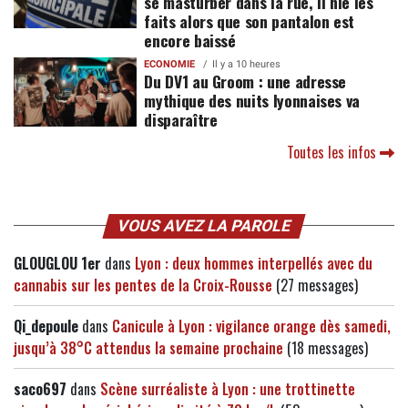
se masturber dans la rue, il nie les
faits alors que son pantalon est
encore baissé
ECONOMIE
Il y a 10 heures
Du DV1 au Groom : une adresse
mythique des nuits lyonnaises va
disparaître
Toutes les infos
VOUS AVEZ LA PAROLE
GLOUGLOU 1er
dans
Lyon : deux hommes interpellés avec du
cannabis sur les pentes de la Croix-Rousse
(27 messages)
Qi_depoule
dans
Canicule à Lyon : vigilance orange dès samedi,
jusqu’à 38°C attendus la semaine prochaine
(18 messages)
saco697
dans
Scène surréaliste à Lyon : une trottinette