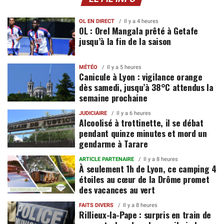
OL EN DIRECT
Il y a 4 heures
OL : Orel Mangala prêté à Getafe
jusqu’à la fin de la saison
MÉTÉO
Il y a 5 heures
Canicule à Lyon : vigilance orange
dès samedi, jusqu’à 38°C attendus la
semaine prochaine
JUDICIAIRE
Il y a 6 heures
Alcoolisé à trottinette, il se débat
pendant quinze minutes et mord un
gendarme à Tarare
ARTICLE PARTENAIRE
Il y a 8 heures
À seulement 1h de Lyon, ce camping 4
étoiles au cœur de la Drôme promet
des vacances au vert
FAITS DIVERS
Il y a 8 heures
Rillieux-la-Pape : surpris en train de