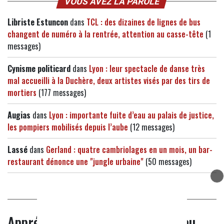
VOUS AVEZ LA PAROLE
Libriste Estuncon
dans
TCL : des dizaines de lignes de bus
changent de numéro à la rentrée, attention au casse-tête
(1
messages)
Cynisme politicard
dans
Lyon : leur spectacle de danse très
mal accueilli à la Duchère, deux artistes visés par des tirs de
mortiers
(177 messages)
Augias
dans
Lyon : importante fuite d’eau au palais de justice,
les pompiers mobilisés depuis l’aube
(12 messages)
Lassé
dans
Gerland : quatre cambriolages en un mois, un bar-
restaurant dénonce une "jungle urbaine"
(50 messages)
QUESTION DE LA SEMAINE
Appréciez-vous de rester à Lyon au