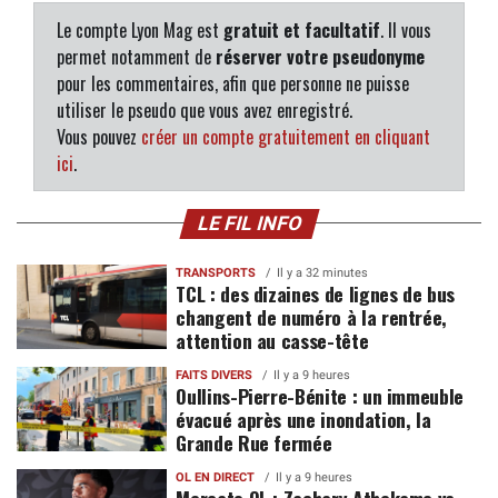
Le compte Lyon Mag est
gratuit et facultatif
. Il vous
permet notamment de
réserver votre pseudonyme
pour les commentaires, afin que personne ne puisse
utiliser le pseudo que vous avez enregistré.
Vous pouvez
créer un compte gratuitement en cliquant
ici
.
LE FIL INFO
TRANSPORTS
Il y a 32 minutes
TCL : des dizaines de lignes de bus
changent de numéro à la rentrée,
attention au casse-tête
FAITS DIVERS
Il y a 9 heures
Oullins-Pierre-Bénite : un immeuble
évacué après une inondation, la
Grande Rue fermée
OL EN DIRECT
Il y a 9 heures
Mercato OL : Zachary Athekame va