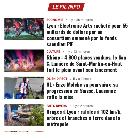
LE FIL INFO
ECONOMIE
Il y a 36 minutes
Lyon : Electronic Arts racheté pour 55
milliards de dollars par un
consortium emmené par le fonds
saoudien PIF
CULTURE
Il y a 43 minutes
Rhône : 4 800 places vendues, le Son
& Lumière de Saint-Martin-en-Haut
fait le plein avant son lancement
OL EN DIRECT
Il y a 1 heure
OL : Enzo Molebe va poursuivre sa
progression en Suisse, Lausanne
rafle la mise
FAITS DIVERS
Il y a 2 heures
Orages à Lyon : rafales à 102 km/h,
arbres et branches à terre dans la
métropole