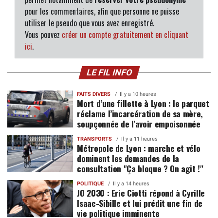
pour les commentaires, afin que personne ne puisse
utiliser le pseudo que vous avez enregistré.
Vous pouvez
créer un compte gratuitement en cliquant
ici
.
LE FIL INFO
FAITS DIVERS
Il y a 10 heures
Mort d’une fillette à Lyon : le parquet
réclame l’incarcération de sa mère,
soupçonnée de l'avoir empoisonnée
TRANSPORTS
Il y a 11 heures
Métropole de Lyon : marche et vélo
dominent les demandes de la
consultation "Ça bloque ? On agit !"
POLITIQUE
Il y a 14 heures
JO 2030 : Eric Ciotti répond à Cyrille
Isaac-Sibille et lui prédit une fin de
vie politique imminente