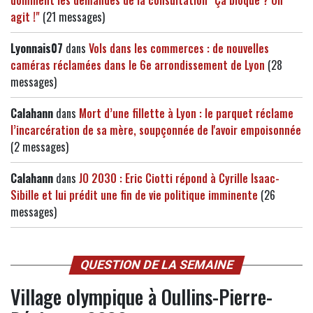
dominent les demandes de la consultation "Ça bloque ? On
agit !"
(21 messages)
Lyonnais07
dans
Vols dans les commerces : de nouvelles
caméras réclamées dans le 6e arrondissement de Lyon
(28
messages)
Calahann
dans
Mort d’une fillette à Lyon : le parquet réclame
l’incarcération de sa mère, soupçonnée de l'avoir empoisonnée
(2 messages)
Calahann
dans
JO 2030 : Eric Ciotti répond à Cyrille Isaac-
Sibille et lui prédit une fin de vie politique imminente
(26
messages)
QUESTION DE LA SEMAINE
Village olympique à Oullins-Pierre-