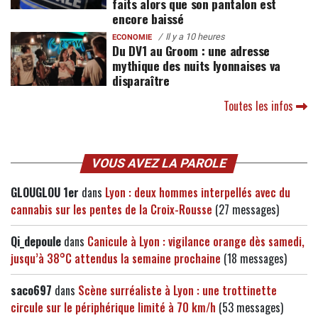
faits alors que son pantalon est
encore baissé
Il y a 10 heures
ECONOMIE
Du DV1 au Groom : une adresse
mythique des nuits lyonnaises va
disparaître
Toutes les infos
VOUS AVEZ LA PAROLE
GLOUGLOU 1er
dans
Lyon : deux hommes interpellés avec du
cannabis sur les pentes de la Croix-Rousse
(27 messages)
Qi_depoule
dans
Canicule à Lyon : vigilance orange dès samedi,
jusqu’à 38°C attendus la semaine prochaine
(18 messages)
saco697
dans
Scène surréaliste à Lyon : une trottinette
circule sur le périphérique limité à 70 km/h
(53 messages)