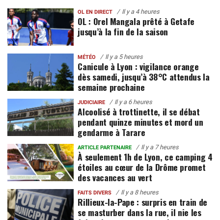
Il y a 4 heures
OL EN DIRECT
OL : Orel Mangala prêté à Getafe
jusqu’à la fin de la saison
Il y a 5 heures
MÉTÉO
Canicule à Lyon : vigilance orange
dès samedi, jusqu’à 38°C attendus la
semaine prochaine
Il y a 6 heures
JUDICIAIRE
Alcoolisé à trottinette, il se débat
pendant quinze minutes et mord un
gendarme à Tarare
Il y a 7 heures
ARTICLE PARTENAIRE
À seulement 1h de Lyon, ce camping 4
étoiles au cœur de la Drôme promet
des vacances au vert
Il y a 8 heures
FAITS DIVERS
Rillieux-la-Pape : surpris en train de
se masturber dans la rue, il nie les