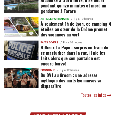
pendant quinze minutes et mord un
gendarme à Tarare
ARTICLE PARTENAIRE
Il y a 10 heures
À seulement 1h de Lyon, ce camping 4
étoiles au cœur de la Drôme promet
des vacances au vert
FAITS DIVERS
Il y a 10 heures
Rillieux-la-Pape : surpris en train de
se masturber dans la rue, il nie les
faits alors que son pantalon est
encore baissé
ECONOMIE
Il y a 12 heures
Du DV1 au Groom : une adresse
mythique des nuits lyonnaises va
disparaître
Toutes les infos