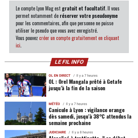
Le compte Lyon Mag est
gratuit et facultatif
. Il vous
permet notamment de
réserver votre pseudonyme
pour les commentaires, afin que personne ne puisse
utiliser le pseudo que vous avez enregistré.
Vous pouvez
créer un compte gratuitement en cliquant
ici
.
LE FIL INFO
OL EN DIRECT
Il y a 7 heures
OL : Orel Mangala prêté à Getafe
jusqu’à la fin de la saison
MÉTÉO
Il y a 7 heures
Canicule à Lyon : vigilance orange
dès samedi, jusqu’à 38°C attendus la
semaine prochaine
JUDICIAIRE
Il y a 8 heures
Alcoolisé à trottinette, il se débat