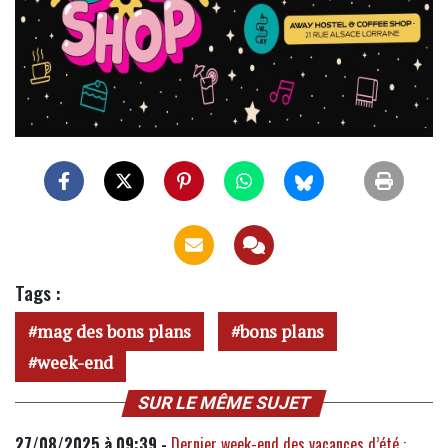
Tags :
mag des bons plans
bons plans
week-end
SUR LE MÊME SUJET
27/08/2025 à 09:39 -
Dernier week-end des vacances d’été :