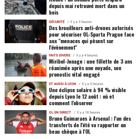
depuis mai retrouvé mort dans un
bois
SÉCURITÉ
Il y a 3 heures
Des brouilleurs anti-drones autorisés
pour sécuriser OL-Sparta Prague face
aux "menaces qui pèsent sur
l'évènement"
FAITS DIVERS
Il y a 4 heures
Miribel-Jonage : une fillette de 3 ans
réanimée après une noyade, son
pronostic vital engagé
ET AUSSI À LYON
Il y a 5 heures
Une éclipse solaire à 94 % visible
depuis Lyon le 12 août : où et
comment l’observer
OL EN DIRECT
Il y a 18 heures
Bruno Guimaraes à Arsenal : l'un des
transferts de l'été va rapporter un
beau chèque à l'OL