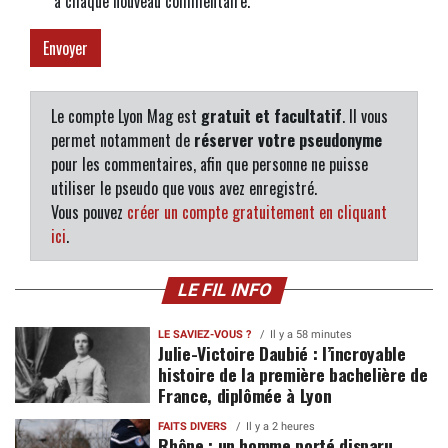
à chaque nouveau commentaire.
Le compte Lyon Mag est
gratuit et facultatif
. Il vous
permet notamment de
réserver votre pseudonyme
pour les commentaires, afin que personne ne puisse
utiliser le pseudo que vous avez enregistré.
Vous pouvez
créer un compte gratuitement en cliquant
ici
.
LE FIL INFO
LE SAVIEZ-VOUS ?
Il y a 58 minutes
Julie-Victoire Daubié : l’incroyable
histoire de la première bachelière de
France, diplômée à Lyon
FAITS DIVERS
Il y a 2 heures
Rhône : un homme porté disparu