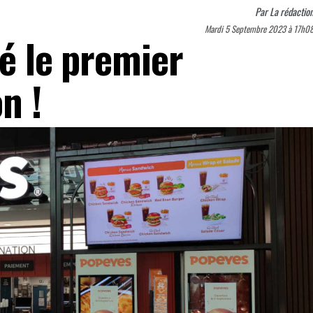
Par
La rédactio
Mardi 5 Septembre 2023 à 17h0
té le premier
n !