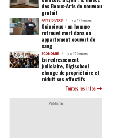
des Beaux-Arts de nouveau
gratuit
FAITS DIVERS
Il y a 17 heures
Quincieux : un homme
retrouvé mort dans un
appartement couvert de
sang
ECONOMIE
Il y a 19 heures
En redressement
judiciaire, Digischool
change de propriétaire et
réduit ses effectifs
Toutes les infos
Publicité