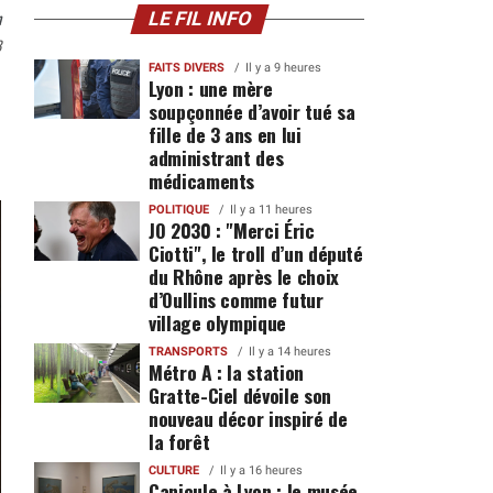
n
LE FIL INFO
8
FAITS DIVERS
Il y a 9 heures
Lyon : une mère
soupçonnée d’avoir tué sa
fille de 3 ans en lui
administrant des
médicaments
POLITIQUE
Il y a 11 heures
JO 2030 : "Merci Éric
Ciotti", le troll d’un député
du Rhône après le choix
d’Oullins comme futur
village olympique
TRANSPORTS
Il y a 14 heures
Métro A : la station
Gratte-Ciel dévoile son
nouveau décor inspiré de
la forêt
CULTURE
Il y a 16 heures
Canicule à Lyon : le musée