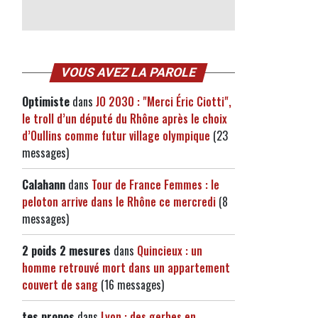
VOUS AVEZ LA PAROLE
Optimiste
dans
JO 2030 : "Merci Éric Ciotti",
le troll d’un député du Rhône après le choix
d’Oullins comme futur village olympique
(23
messages)
Calahann
dans
Tour de France Femmes : le
peloton arrive dans le Rhône ce mercredi
(8
messages)
2 poids 2 mesures
dans
Quincieux : un
homme retrouvé mort dans un appartement
couvert de sang
(16 messages)
tes propos
dans
Lyon : des gerbes en