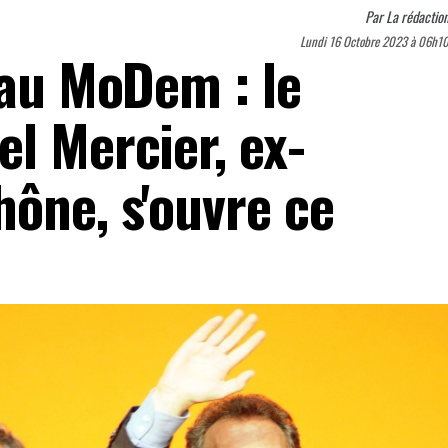
Par
La rédactio
Lundi 16 Octobre 2023 à 06h1
 au MoDem : le
l Mercier, ex-
hône, s'ouvre ce