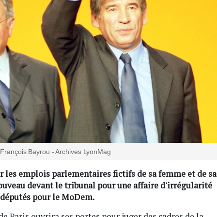
t François Bayrou - Archives LyonMag
 les emplois parlementaires fictifs de sa femme et de sa
 nouveau devant le tribunal pour une affaire d'irrégularité
urodéputés pour le MoDem.
 de Paris ouvrira ses portes pour juger des cadres de la