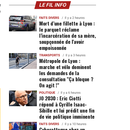
n
LE FIL INFO
0
FAITS DIVERS
Il y a 2 heures
Mort d’une fillette à Lyon :
le parquet réclame
l’incarcération de sa mère,
soupçonnée de l'avoir
empoisonnée
TRANSPORTS
Il y a 3 heures
Métropole de Lyon :
marche et vélo dominent
les demandes de la
consultation "Ça bloque ?
On agit !"
POLITIQUE
Il y a 6 heures
JO 2030 : Eric Ciotti
répond à Cyrille Isaac-
Sibille et lui prédit une fin
de vie politique imminente
FAITS DIVERS
Il y a 10 heures
Cyberattaque chez un