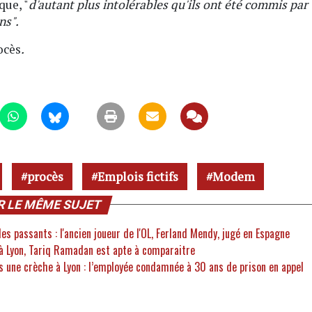
que, "
d'autant plus intolérables qu'ils ont été commis par
ns".
ocès
.
procès
Emplois fictifs
Modem
R LE MÊME SUJET
es passants : l'ancien joueur de l'OL, Ferland Mendy, jugé en Espagne
 à Lyon, Tariq Ramadan est apte à comparaitre
 une crèche à Lyon : l’employée condamnée à 30 ans de prison en appel