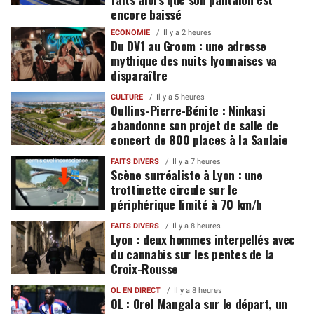
encore baissé
ECONOMIE
Il y a 2 heures
Du DV1 au Groom : une adresse
mythique des nuits lyonnaises va
disparaître
CULTURE
Il y a 5 heures
Oullins-Pierre-Bénite : Ninkasi
abandonne son projet de salle de
concert de 800 places à la Saulaie
FAITS DIVERS
Il y a 7 heures
Scène surréaliste à Lyon : une
trottinette circule sur le
périphérique limité à 70 km/h
FAITS DIVERS
Il y a 8 heures
Lyon : deux hommes interpellés avec
du cannabis sur les pentes de la
Croix-Rousse
OL EN DIRECT
Il y a 8 heures
OL : Orel Mangala sur le départ, un