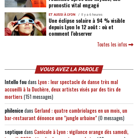
pronostic vital engagé
ET AUSSI À LYON
Il y a 6 heures
Une éclipse solaire à 94 % visible
depuis Lyon le 12 août : où et
comment l’observer
Toutes les infos
VOUS AVEZ LA PAROLE
Intello fou
dans
Lyon : leur spectacle de danse très mal
accueilli à la Duchère, deux artistes visés par des tirs de
mortiers
(151 messages)
philenice
dans
Gerland : quatre cambriolages en un mois, un
bar-restaurant dénonce une "jungle urbaine"
(0 messages)
septique
dans
Canicule à Lyon : vigilance orange dès samedi,