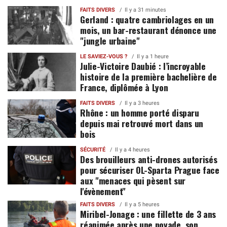
FAITS DIVERS
Il y a 31 minutes
Gerland : quatre cambriolages en un
mois, un bar-restaurant dénonce une
"jungle urbaine"
LE SAVIEZ-VOUS ?
Il y a 1 heure
Julie-Victoire Daubié : l’incroyable
histoire de la première bachelière de
France, diplômée à Lyon
FAITS DIVERS
Il y a 3 heures
Rhône : un homme porté disparu
depuis mai retrouvé mort dans un
bois
SÉCURITÉ
Il y a 4 heures
Des brouilleurs anti-drones autorisés
pour sécuriser OL-Sparta Prague face
aux "menaces qui pèsent sur
l'évènement"
FAITS DIVERS
Il y a 5 heures
Miribel-Jonage : une fillette de 3 ans
réanimée après une noyade, son