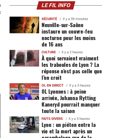
n
LE FIL INFO
6
SÉCURITÉ
Il y a 59 minutes
Neuville-sur-Saône
instaure un couvre-feu
nocturne pour les moins
de 16 ans
CULTURE
Il y a 2 heures
À quoi servaient vraiment
les traboules de Lyon ? La
réponse n’est pas celle que
l’on croit
OL EN DIRECT
Il y a 5 heures
OL Lyonnes : à peine
arrivée, Johanna Rytting
Kaneryd pourrait manquer
toute la saison
FAITS DIVERS
Il y a 5 heures
Lyon : un piéton entre la
vie et la mort après un
carambolage rue de la