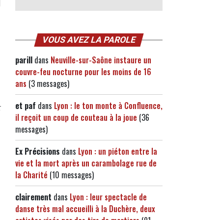
VOUS AVEZ LA PAROLE
parill
dans
Neuville-sur-Saône instaure un
couvre-feu nocturne pour les moins de 16
ans
(3 messages)
et paf
dans
Lyon : le ton monte à Confluence,
t
il reçoit un coup de couteau à la joue
(36
messages)
Ex Précisions
dans
Lyon : un piéton entre la
vie et la mort après un carambolage rue de
la Charité
(10 messages)
clairement
dans
Lyon : leur spectacle de
danse très mal accueilli à la Duchère, deux