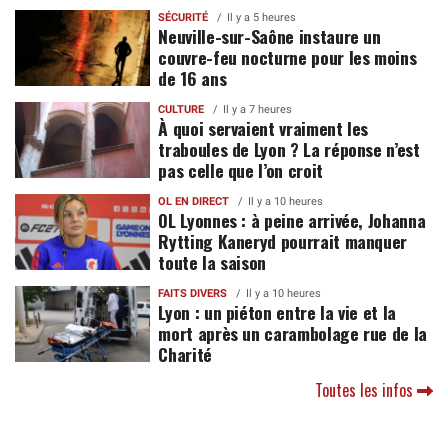
SÉCURITÉ
Il y a 5 heures
Neuville-sur-Saône instaure un
couvre-feu nocturne pour les moins
de 16 ans
CULTURE
Il y a 7 heures
À quoi servaient vraiment les
traboules de Lyon ? La réponse n’est
pas celle que l’on croit
OL EN DIRECT
Il y a 10 heures
OL Lyonnes : à peine arrivée, Johanna
Rytting Kaneryd pourrait manquer
toute la saison
FAITS DIVERS
Il y a 10 heures
Lyon : un piéton entre la vie et la
mort après un carambolage rue de la
Charité
Toutes les infos