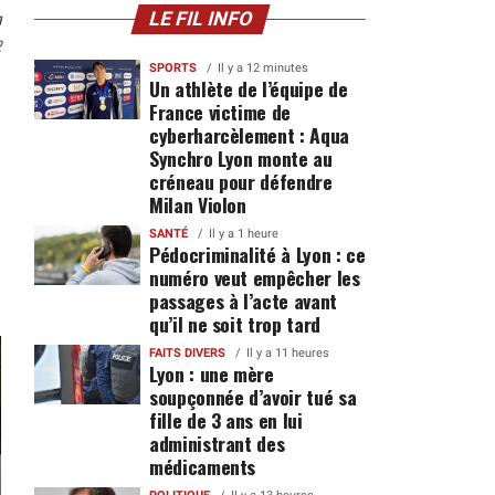
n
LE FIL INFO
2
SPORTS
Il y a 12 minutes
Un athlète de l’équipe de
France victime de
cyberharcèlement : Aqua
Synchro Lyon monte au
créneau pour défendre
Milan Violon
SANTÉ
Il y a 1 heure
Pédocriminalité à Lyon : ce
numéro veut empêcher les
passages à l’acte avant
qu’il ne soit trop tard
FAITS DIVERS
Il y a 11 heures
Lyon : une mère
soupçonnée d’avoir tué sa
fille de 3 ans en lui
administrant des
médicaments