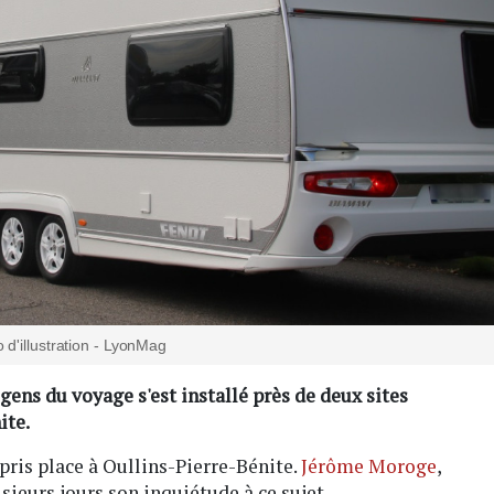
 d'illustration - LyonMag
ns du voyage s'est installé près de deux sites
ite.
is place à Oullins-Pierre-Bénite.
Jérôme Moroge
,
eurs jours son inquiétude à ce sujet.