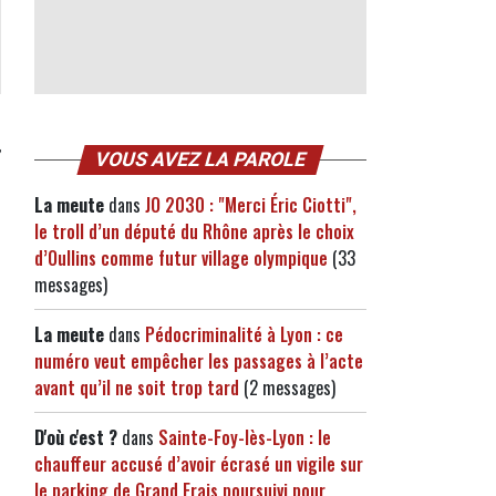
,
VOUS AVEZ LA PAROLE
La meute
dans
JO 2030 : "Merci Éric Ciotti",
le troll d’un député du Rhône après le choix
d’Oullins comme futur village olympique
(33
messages)
La meute
dans
Pédocriminalité à Lyon : ce
numéro veut empêcher les passages à l’acte
avant qu’il ne soit trop tard
(2 messages)
D'où c'est ?
dans
Sainte-Foy-lès-Lyon : le
chauffeur accusé d’avoir écrasé un vigile sur
le parking de Grand Frais poursuivi pour