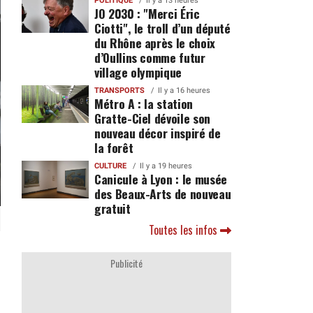
POLITIQUE
Il y a 13 heures
JO 2030 : "Merci Éric
Ciotti", le troll d’un député
du Rhône après le choix
d’Oullins comme futur
village olympique
TRANSPORTS
Il y a 16 heures
Métro A : la station
Gratte-Ciel dévoile son
nouveau décor inspiré de
la forêt
CULTURE
Il y a 19 heures
Canicule à Lyon : le musée
des Beaux-Arts de nouveau
gratuit
Toutes les infos
Publicité