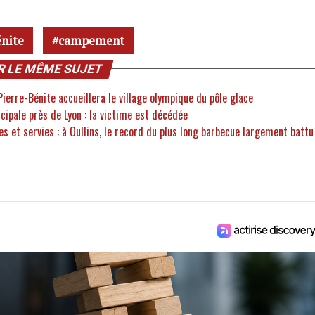
énite
campement
R LE MÊME SUJET
Pierre-Bénite accueillera le village olympique du pôle glace
ipale près de Lyon : la victime est décédée
es et servies : à Oullins, le record du plus long barbecue largement battu