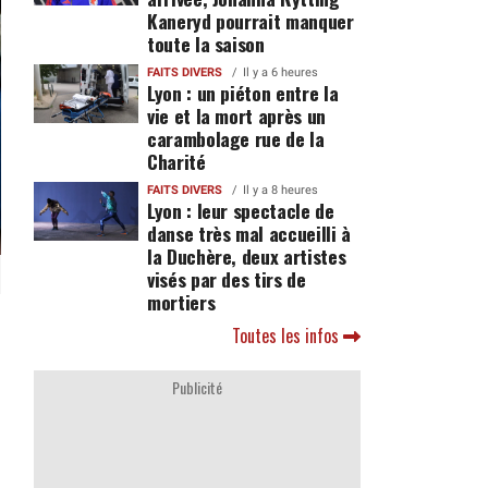
Kaneryd pourrait manquer
toute la saison
FAITS DIVERS
Il y a 6 heures
Lyon : un piéton entre la
vie et la mort après un
carambolage rue de la
Charité
FAITS DIVERS
Il y a 8 heures
Lyon : leur spectacle de
danse très mal accueilli à
la Duchère, deux artistes
visés par des tirs de
mortiers
Toutes les infos
Publicité