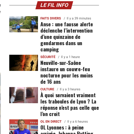
n
LE FIL INFO
1
FAITS DIVERS
Il y a 39 minutes
Anse : une fausse alerte
déclenche l’intervention
d’une quinzaine de
gendarmes dans un
camping
SÉCURITÉ
Il y a 1 heure
Neuville-sur-Saône
instaure un couvre-feu
nocturne pour les moins
de 16 ans
CULTURE
Il y a 3 heures
À quoi servaient vraiment
les traboules de Lyon ? La
réponse n’est pas celle que
l’on croit
OL EN DIRECT
Il y a 6 heures
OL Lyonnes : à peine
arrivée, Johanna Rytting