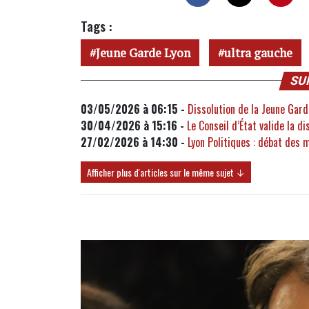
Tags :
Jeune Garde Lyon
ultra gauche
SU
03/05/2026 à 06:15 -
Dissolution de la Jeune Gard
30/04/2026 à 15:16 -
Le Conseil d’État valide la d
27/02/2026 à 14:30 -
Lyon Politiques : débat des 
Afficher plus d'articles sur le même sujet ↓