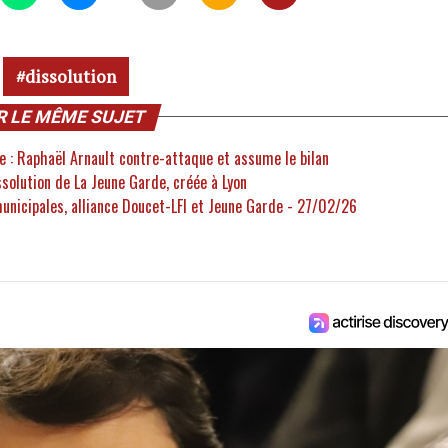
dissolution
R LE MÊME SUJET
e : Raphaël Arnault contre-attaque et assume le bilan
issolution de La Jeune Garde, créée à Lyon
municipales, alliance Doucet-LFI et Jeune Garde - 27/02/26