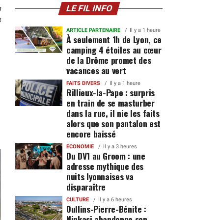
n
LE FIL INFO
4
ARTICLE PARTENAIRE
Il y a 1 heure
À seulement 1h de Lyon, ce
camping 4 étoiles au cœur
de la Drôme promet des
vacances au vert
FAITS DIVERS
Il y a 1 heure
Rillieux-la-Pape : surpris
en train de se masturber
dans la rue, il nie les faits
alors que son pantalon est
encore baissé
ECONOMIE
Il y a 3 heures
Du DV1 au Groom : une
adresse mythique des
nuits lyonnaises va
disparaître
CULTURE
Il y a 6 heures
Oullins-Pierre-Bénite :
Ninkasi abandonne son