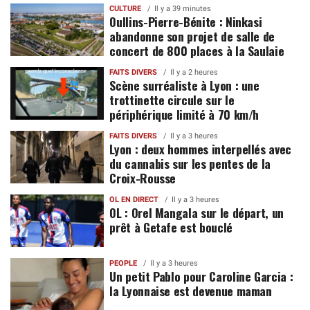
CULTURE
Il y a 39 minutes
Oullins-Pierre-Bénite : Ninkasi
abandonne son projet de salle de
concert de 800 places à la Saulaie
FAITS DIVERS
Il y a 2 heures
Scène surréaliste à Lyon : une
trottinette circule sur le
périphérique limité à 70 km/h
FAITS DIVERS
Il y a 3 heures
Lyon : deux hommes interpellés avec
du cannabis sur les pentes de la
Croix-Rousse
OL EN DIRECT
Il y a 3 heures
OL : Orel Mangala sur le départ, un
prêt à Getafe est bouclé
PEOPLE
Il y a 3 heures
Un petit Pablo pour Caroline Garcia :
la Lyonnaise est devenue maman