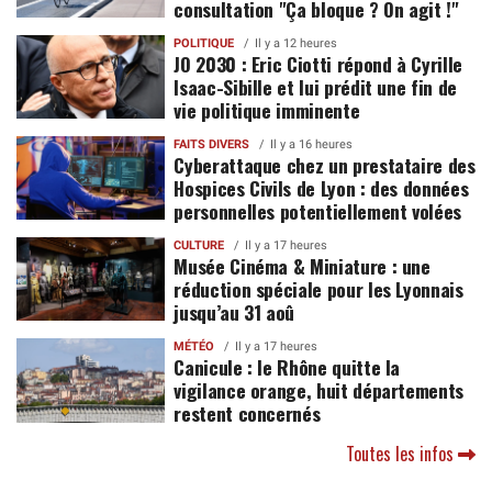
consultation "Ça bloque ? On agit !"
POLITIQUE
Il y a 12 heures
JO 2030 : Eric Ciotti répond à Cyrille
Isaac-Sibille et lui prédit une fin de
vie politique imminente
FAITS DIVERS
Il y a 16 heures
Cyberattaque chez un prestataire des
Hospices Civils de Lyon : des données
personnelles potentiellement volées
CULTURE
Il y a 17 heures
Musée Cinéma & Miniature : une
réduction spéciale pour les Lyonnais
jusqu’au 31 aoû
MÉTÉO
Il y a 17 heures
Canicule : le Rhône quitte la
vigilance orange, huit départements
restent concernés
Toutes les infos