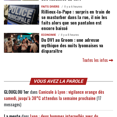
FAITS DIVERS
Il y a 6 heures
Rillieux-la-Pape : surpris en train de
se masturber dans la rue, il nie les
faits alors que son pantalon est
encore baissé
ECONOMIE
Il y a 8 heures
Du DV1 au Groom : une adresse
mythique des nuits lyonnaises va
disparaître
Toutes les infos
VOUS AVEZ LA PAROLE
GLOUGLOU 1er
dans
Canicule à Lyon : vigilance orange dès
samedi, jusqu’à 38°C attendus la semaine prochaine
(17
messages)
La meute
dans
Lyon : deux hommes interpellés avec du