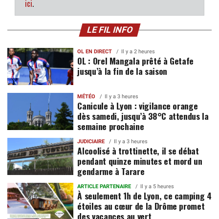
ici
.
LE FIL INFO
OL EN DIRECT
Il y a 2 heures
OL : Orel Mangala prêté à Getafe
jusqu’à la fin de la saison
MÉTÉO
Il y a 3 heures
Canicule à Lyon : vigilance orange
dès samedi, jusqu’à 38°C attendus la
semaine prochaine
JUDICIAIRE
Il y a 3 heures
Alcoolisé à trottinette, il se débat
pendant quinze minutes et mord un
gendarme à Tarare
ARTICLE PARTENAIRE
Il y a 5 heures
À seulement 1h de Lyon, ce camping 4
étoiles au cœur de la Drôme promet
des vacances au vert