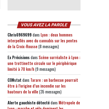
VOUS AVEZ LA PAROLE
Chris6969699
dans
Lyon : deux hommes
interpellés avec du cannabis sur les pentes
é
de la Croix-Rousse
(8 messages)
Ex Précisions
dans
Scène surréaliste à Lyon :
une trottinette circule sur le périphérique
limité à 70 km/h
(9 messages)
CONstat
dans
Tarare : un barbecue pourrait
être à l’origine d’un incendie sur les
hauteurs de la ville
(35 messages)
Alerte gauchiste détecté
dans
Métropole de
Lyon : marche et vélo dominent les