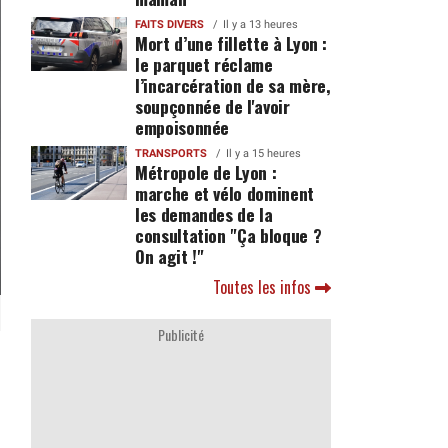
FAITS DIVERS
Il y a 13 heures
Mort d’une fillette à Lyon :
le parquet réclame
l’incarcération de sa mère,
soupçonnée de l'avoir
empoisonnée
TRANSPORTS
Il y a 15 heures
Métropole de Lyon :
marche et vélo dominent
les demandes de la
consultation "Ça bloque ?
On agit !"
Toutes les infos
Publicité