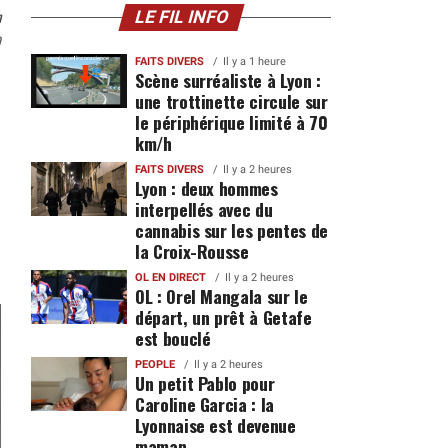
n
LE FIL INFO
0
FAITS DIVERS
Il y a 1 heure
Scène surréaliste à Lyon :
une trottinette circule sur
le périphérique limité à 70
km/h
FAITS DIVERS
Il y a 2 heures
Lyon : deux hommes
interpellés avec du
cannabis sur les pentes de
la Croix-Rousse
OL EN DIRECT
Il y a 2 heures
OL : Orel Mangala sur le
départ, un prêt à Getafe
est bouclé
PEOPLE
Il y a 2 heures
Un petit Pablo pour
Caroline Garcia : la
Lyonnaise est devenue
maman