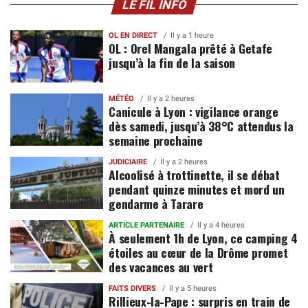
LE FIL INFO
OL EN DIRECT
Il y a 1 heure
OL : Orel Mangala prêté à Getafe
jusqu’à la fin de la saison
MÉTÉO
Il y a 2 heures
Canicule à Lyon : vigilance orange
dès samedi, jusqu’à 38°C attendus la
semaine prochaine
JUDICIAIRE
Il y a 2 heures
Alcoolisé à trottinette, il se débat
pendant quinze minutes et mord un
gendarme à Tarare
ARTICLE PARTENAIRE
Il y a 4 heures
À seulement 1h de Lyon, ce camping 4
étoiles au cœur de la Drôme promet
des vacances au vert
FAITS DIVERS
Il y a 5 heures
Rillieux-la-Pape : surpris en train de