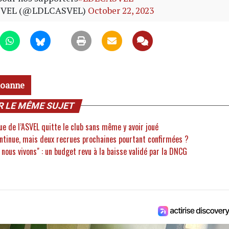
SVEL (@LDLCASVEL)
October 22, 2023
oanne
R LE MÊME SUJET
rue de l’ASVEL quitte le club sans même y avoir joué
ontinue, mais deux recrues prochaines pourtant confirmées ?
e nous vivons" : un budget revu à la baisse validé par la DNCG