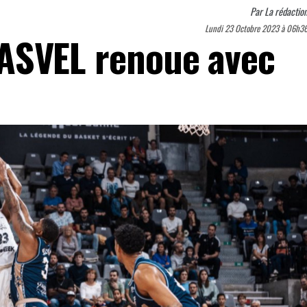
Par
La rédactio
Lundi 23 Octobre 2023 à 06h3
 l’ASVEL renoue avec