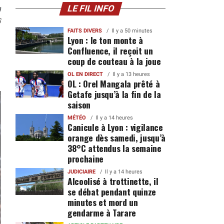
n
LE FIL INFO
6
FAITS DIVERS
Il y a 50 minutes
Lyon : le ton monte à
Confluence, il reçoit un
coup de couteau à la joue
OL EN DIRECT
Il y a 13 heures
OL : Orel Mangala prêté à
Getafe jusqu’à la fin de la
saison
MÉTÉO
Il y a 14 heures
Canicule à Lyon : vigilance
orange dès samedi, jusqu’à
38°C attendus la semaine
prochaine
JUDICIAIRE
Il y a 14 heures
Alcoolisé à trottinette, il
se débat pendant quinze
minutes et mord un
gendarme à Tarare