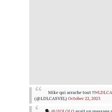
Mike qui arrache tout !!!
#LDLCA
(@LDLCASVEL)
October 22, 2023
🗣️
@1JOLOLO
avait un message 