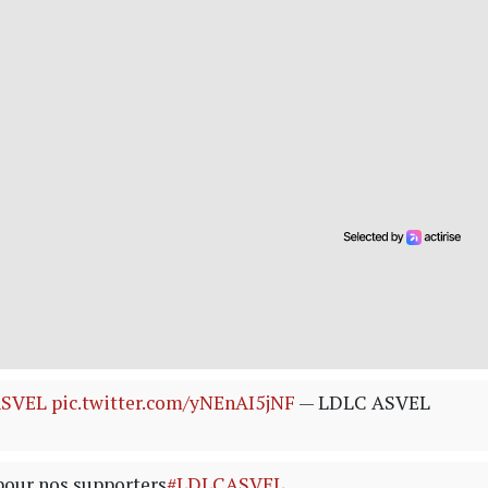
SVEL
pic.twitter.com/yNEnAI5jNF
— LDLC ASVEL
pour nos supporters
#LDLCASVEL