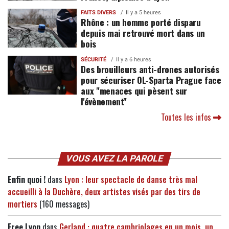
FAITS DIVERS
Il y a 5 heures
Rhône : un homme porté disparu
depuis mai retrouvé mort dans un
bois
SÉCURITÉ
Il y a 6 heures
Des brouilleurs anti-drones autorisés
pour sécuriser OL-Sparta Prague face
aux "menaces qui pèsent sur
l'évènement"
Toutes les infos
VOUS AVEZ LA PAROLE
Enfin quoi !
dans
Lyon : leur spectacle de danse très mal
accueilli à la Duchère, deux artistes visés par des tirs de
mortiers
(160 messages)
Free Lyon
dans
Gerland : quatre cambriolages en un mois, un