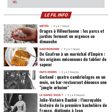
ici
.
LE FIL INFO
MÉTÉO
Il y a 1 heure
Orages à Villeurbanne : les parcs et
jardins ferment en urgence ce
dimanche
GASTRONOMIE
Il y a 1 heure
De Gnafron à un maréchal d’Empire :
les origines méconnues du tablier de
sapeur
FAITS DIVERS
Il y a 2 heures
Gerland : quatre cambriolages en un
mois, un bar-restaurant dénonce une
"jungle urbaine"
LE SAVIEZ-VOUS ?
Il y a 4 heures
Julie-Victoire Daubié : l’incroyable
histoire de la première bachelière de
France, diplômée à Lyon