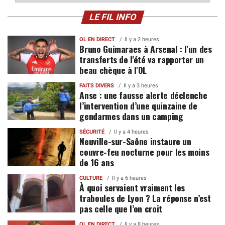
LE FIL INFO
OL EN DIRECT
Il y a 2 heures
Bruno Guimaraes à Arsenal : l'un des
transferts de l'été va rapporter un
beau chèque à l'OL
FAITS DIVERS
Il y a 3 heures
Anse : une fausse alerte déclenche
l’intervention d’une quinzaine de
gendarmes dans un camping
SÉCURITÉ
Il y a 4 heures
Neuville-sur-Saône instaure un
couvre-feu nocturne pour les moins
de 16 ans
CULTURE
Il y a 6 heures
À quoi servaient vraiment les
traboules de Lyon ? La réponse n’est
pas celle que l’on croit
OL EN DIRECT
Il y a 8 heures