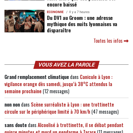
encore baissé
ECONOMIE
Il y a 7 heures
Du DV1 au Groom : une adresse
mythique des nuits lyonnaises va
disparaître
Toutes les infos
VOUS AVEZ LA PAROLE
Grand remplacement climatique
dans
Canicule à Lyon :
vigilance orange dès samedi, jusqu’à 38°C attendus la
semaine prochaine
(12 messages)
non non
dans
Scène surréaliste à Lyon : une trottinette
circule sur le périphérique limité à 70 km/h
(47 messages)
sans doute
dans
Alcoolisé à trottinette, il se débat pendant
quinze minutes et mord un gendarme à Tarare
(11 messages)