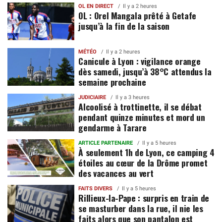
OL EN DIRECT
Il y a 2 heures
OL : Orel Mangala prêté à Getafe
jusqu’à la fin de la saison
MÉTÉO
Il y a 2 heures
Canicule à Lyon : vigilance orange
dès samedi, jusqu’à 38°C attendus la
semaine prochaine
JUDICIAIRE
Il y a 3 heures
Alcoolisé à trottinette, il se débat
pendant quinze minutes et mord un
gendarme à Tarare
ARTICLE PARTENAIRE
Il y a 5 heures
À seulement 1h de Lyon, ce camping 4
étoiles au cœur de la Drôme promet
des vacances au vert
FAITS DIVERS
Il y a 5 heures
Rillieux-la-Pape : surpris en train de
se masturber dans la rue, il nie les
faits alors que son pantalon est