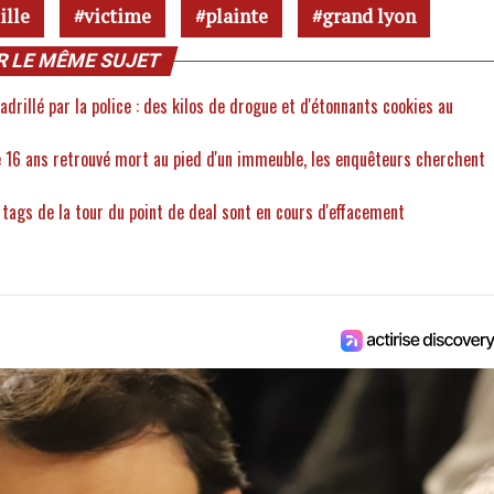
ille
victime
plainte
grand lyon
R LE MÊME SUJET
adrillé par la police : des kilos de drogue et d'étonnants cookies au
e 16 ans retrouvé mort au pied d'un immeuble, les enquêteurs cherchent
 tags de la tour du point de deal sont en cours d'effacement