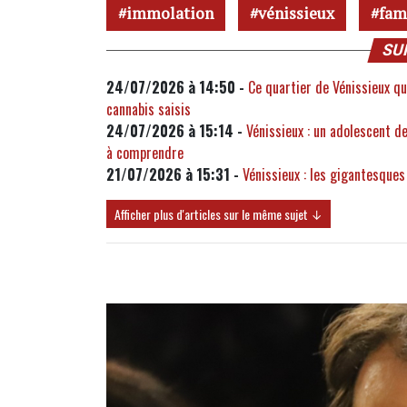
immolation
vénissieux
fam
SU
24/07/2026 à 14:50 -
Ce quartier de Vénissieux qu
cannabis saisis
24/07/2026 à 15:14 -
Vénissieux : un adolescent d
à comprendre
21/07/2026 à 15:31 -
Vénissieux : les gigantesques
Afficher plus d'articles sur le même sujet ↓