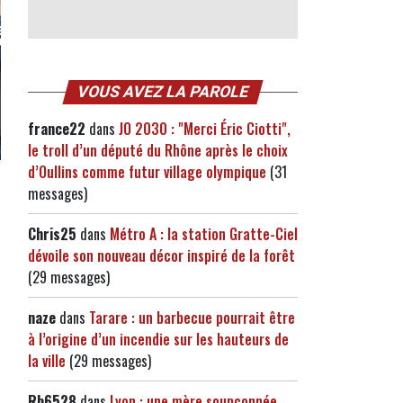
VOUS AVEZ LA PAROLE
france22
dans
JO 2030 : "Merci Éric Ciotti",
le troll d’un député du Rhône après le choix
d’Oullins comme futur village olympique
(31
messages)
Chris25
dans
Métro A : la station Gratte-Ciel
dévoile son nouveau décor inspiré de la forêt
(29 messages)
naze
dans
Tarare : un barbecue pourrait être
à l’origine d’un incendie sur les hauteurs de
la ville
(29 messages)
Rb6528
dans
Lyon : une mère soupçonnée