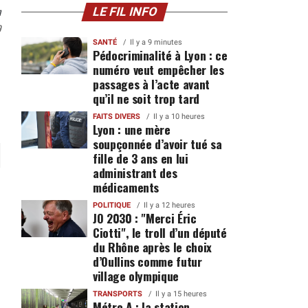
n
LE FIL INFO
9
SANTÉ
Il y a 9 minutes
Pédocriminalité à Lyon : ce
numéro veut empêcher les
passages à l’acte avant
qu’il ne soit trop tard
FAITS DIVERS
Il y a 10 heures
Lyon : une mère
soupçonnée d’avoir tué sa
fille de 3 ans en lui
administrant des
médicaments
POLITIQUE
Il y a 12 heures
JO 2030 : "Merci Éric
Ciotti", le troll d’un député
du Rhône après le choix
d’Oullins comme futur
village olympique
TRANSPORTS
Il y a 15 heures
Métro A : la station