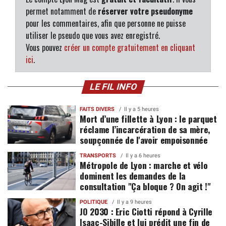
permet notamment de
réserver votre pseudonyme
pour les commentaires, afin que personne ne puisse
utiliser le pseudo que vous avez enregistré.
Vous pouvez
créer un compte gratuitement en cliquant
ici
.
LE FIL INFO
FAITS DIVERS
Il y a 5 heures
Mort d’une fillette à Lyon : le parquet
réclame l’incarcération de sa mère,
soupçonnée de l'avoir empoisonnée
TRANSPORTS
Il y a 6 heures
Métropole de Lyon : marche et vélo
dominent les demandes de la
consultation "Ça bloque ? On agit !"
POLITIQUE
Il y a 9 heures
JO 2030 : Eric Ciotti répond à Cyrille
Isaac-Sibille et lui prédit une fin de