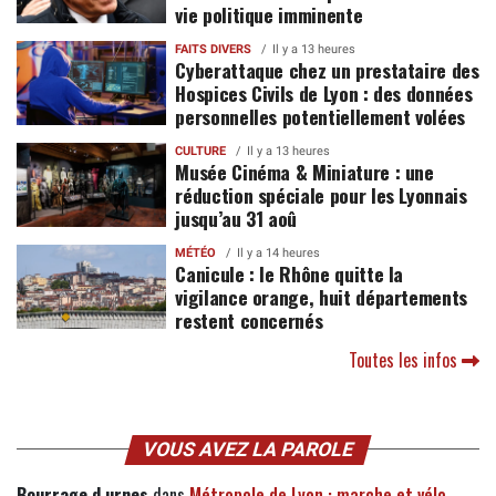
vie politique imminente
FAITS DIVERS
Il y a 13 heures
Cyberattaque chez un prestataire des
Hospices Civils de Lyon : des données
personnelles potentiellement volées
CULTURE
Il y a 13 heures
Musée Cinéma & Miniature : une
réduction spéciale pour les Lyonnais
jusqu’au 31 aoû
MÉTÉO
Il y a 14 heures
Canicule : le Rhône quitte la
vigilance orange, huit départements
restent concernés
Toutes les infos
VOUS AVEZ LA PAROLE
Bourrage d urnes
dans
Métropole de Lyon : marche et vélo