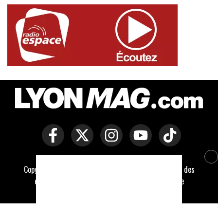
Copyright © Lyon Mag -
Mentions légales
-
Politique des
cookies
-
Contact
-
Conditions générales de vente
Développé par Everlats