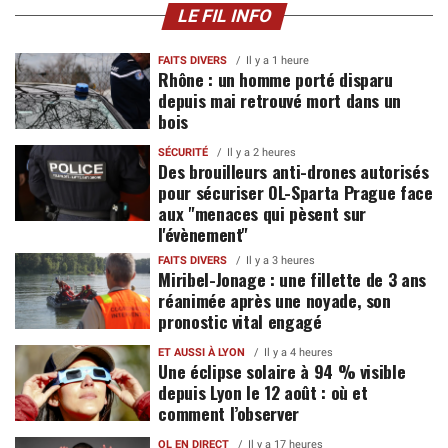
LE FIL INFO
FAITS DIVERS
Il y a 1 heure
Rhône : un homme porté disparu
depuis mai retrouvé mort dans un
bois
SÉCURITÉ
Il y a 2 heures
Des brouilleurs anti-drones autorisés
pour sécuriser OL-Sparta Prague face
aux "menaces qui pèsent sur
l'évènement"
FAITS DIVERS
Il y a 3 heures
Miribel-Jonage : une fillette de 3 ans
réanimée après une noyade, son
pronostic vital engagé
ET AUSSI À LYON
Il y a 4 heures
Une éclipse solaire à 94 % visible
depuis Lyon le 12 août : où et
comment l’observer
OL EN DIRECT
Il y a 17 heures