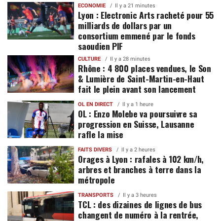
ECONOMIE
Il y a 21 minutes
Lyon : Electronic Arts racheté pour 55
milliards de dollars par un
consortium emmené par le fonds
saoudien PIF
CULTURE
Il y a 28 minutes
Rhône : 4 800 places vendues, le Son
& Lumière de Saint-Martin-en-Haut
fait le plein avant son lancement
OL EN DIRECT
Il y a 1 heure
OL : Enzo Molebe va poursuivre sa
progression en Suisse, Lausanne
rafle la mise
FAITS DIVERS
Il y a 2 heures
Orages à Lyon : rafales à 102 km/h,
arbres et branches à terre dans la
métropole
TRANSPORTS
Il y a 3 heures
TCL : des dizaines de lignes de bus
changent de numéro à la rentrée,