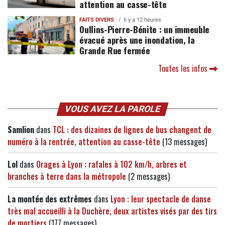
attention au casse-tête
FAITS DIVERS
Il y a 12 heures
Oullins-Pierre-Bénite : un immeuble
évacué après une inondation, la
Grande Rue fermée
Toutes les infos
VOUS AVEZ LA PAROLE
Samlion
dans
TCL : des dizaines de lignes de bus changent de
numéro à la rentrée, attention au casse-tête
(13 messages)
Lol
dans
Orages à Lyon : rafales à 102 km/h, arbres et
branches à terre dans la métropole
(2 messages)
La montée des extrêmes
dans
Lyon : leur spectacle de danse
très mal accueilli à la Duchère, deux artistes visés par des tirs
de mortiers
(177 messages)