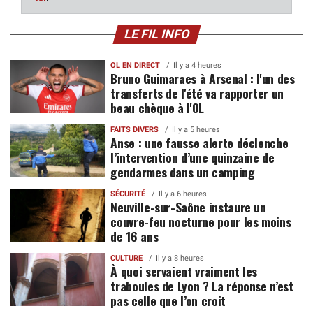
LE FIL INFO
OL EN DIRECT
Il y a 4 heures
Bruno Guimaraes à Arsenal : l'un des
transferts de l'été va rapporter un
beau chèque à l'OL
FAITS DIVERS
Il y a 5 heures
Anse : une fausse alerte déclenche
l’intervention d’une quinzaine de
gendarmes dans un camping
SÉCURITÉ
Il y a 6 heures
Neuville-sur-Saône instaure un
couvre-feu nocturne pour les moins
de 16 ans
CULTURE
Il y a 8 heures
À quoi servaient vraiment les
traboules de Lyon ? La réponse n’est
pas celle que l’on croit