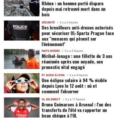
Rhône : un homme porté disparu
depuis mai retrouvé mort dans un
bois
SÉCURITÉ
Il y a 2 heures
Des brouilleurs anti-drones autorisés
pour sécuriser OL-Sparta Prague face
aux "menaces qui pèsent sur
l'évènement"
FAITS DIVERS
Il y a 3 heures
Miribel-Jonage : une fillette de 3 ans
réanimée après une noyade, son
pronostic vital engagé
ET AUSSI À LYON
Il y a 4 heures
Une éclipse solaire à 94 % visible
depuis Lyon le 12 août : où et
comment l’observer
OL EN DIRECT
Il y a 17 heures
Bruno Guimaraes à Arsenal : l'un des
transferts de l'été va rapporter un
beau chèque à l'OL