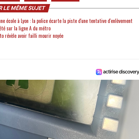
R LE MÊME SUJET
e école à Lyon : la police écarte la piste d'une tentative d'enlèvement
été sur la ligne A du métro
o révèle avoir failli mourir noyée