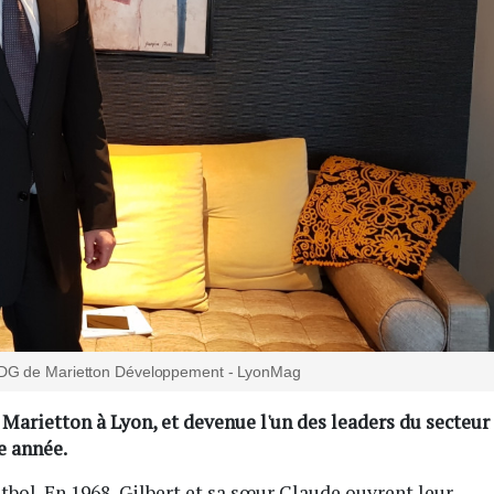
 PDG de Marietton Développement - LyonMag
e Marietton à Lyon, et devenue l'un des leaders du secteur
e année.
bitbol. En 1968, Gilbert et sa sœur Claude ouvrent leur