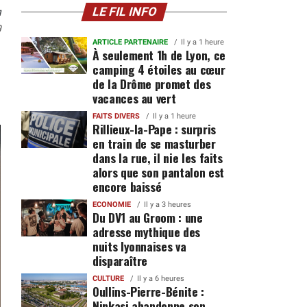
n
LE FIL INFO
9
ARTICLE PARTENAIRE
Il y a 1 heure
À seulement 1h de Lyon, ce
camping 4 étoiles au cœur
de la Drôme promet des
vacances au vert
FAITS DIVERS
Il y a 1 heure
Rillieux-la-Pape : surpris
en train de se masturber
dans la rue, il nie les faits
alors que son pantalon est
encore baissé
ECONOMIE
Il y a 3 heures
Du DV1 au Groom : une
adresse mythique des
nuits lyonnaises va
disparaître
CULTURE
Il y a 6 heures
Oullins-Pierre-Bénite :
Ninkasi abandonne son